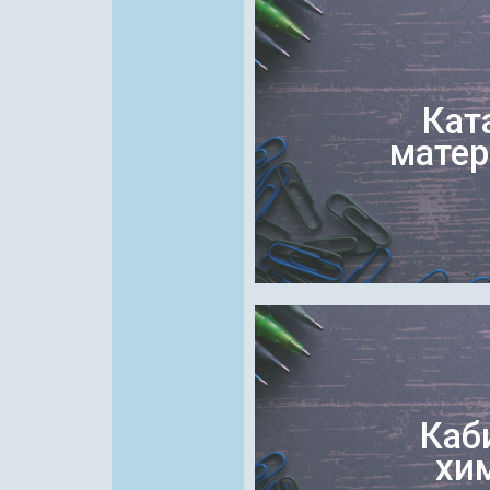
Кат
матер
Каб
хи