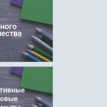
ного
чества
тивные
вовые