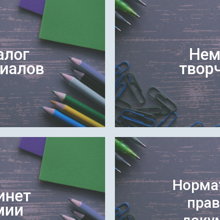
алог
Нем
иалов
твор
Норма
инет
пра
мии